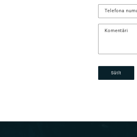
Telefona num
Komentāri
Sūtīt