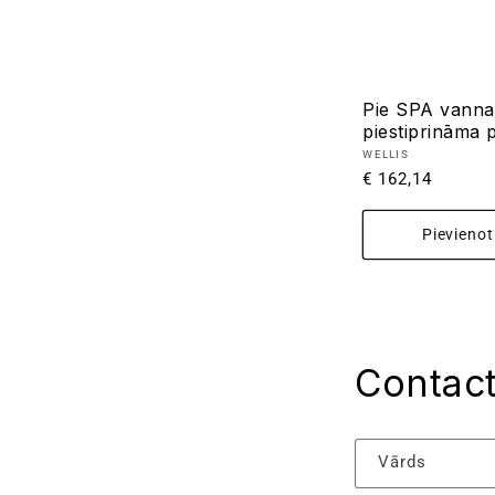
Pie SPA vanna
piestiprināma 
Pārdevējs:
WELLIS
Parastā
€ 162,14
cena
Pievieno
Contac
Vārds