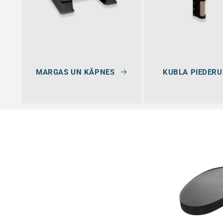
j
a
:
MARGAS UN KĀPNES
KUBLA PIEDERU