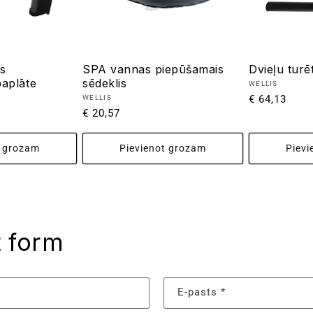
s
SPA vannas piepūšamais
Dvieļu turē
paplāte
sēdeklis
Pārdevējs:
WELLIS
Parastā
€ 64,13
Pārdevējs:
WELLIS
Parastā
€ 20,57
cena
cena
t grozam
Pievienot grozam
Pievi
t form
E-pasts
*