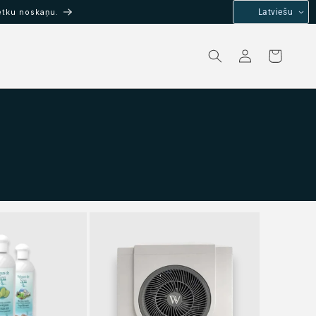
ētku noskaņu.
Latviešu
Pieslēgties
Grozs