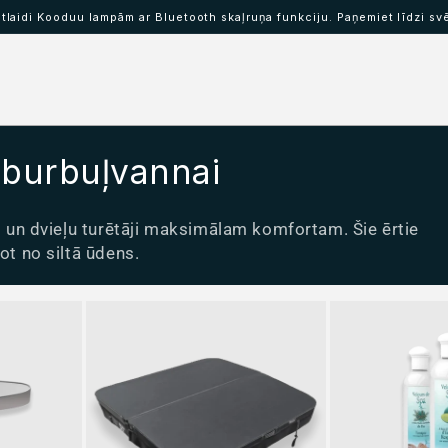
laidi Kooduu lampām ar Bluetooth skaļruņa funkciju. Paņemiet līdzi sv
nskritums IBAAT
Skaļruņu lampas KOODUU
 burbuļvannai
gi un dvieļu turētāji maksimālam komfortam. Šie ērtie
ot no siltā ūdens.