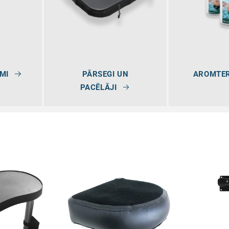
MI
PĀRSEGI UN
AROMTER
PACĒLĀJI