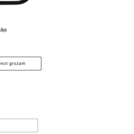
tājs
enot grozam