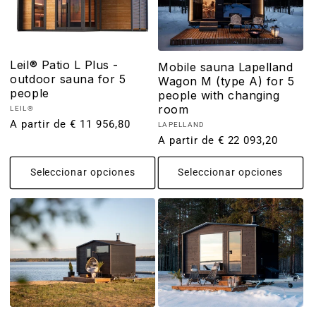
Leil® Patio L Plus -
Mobile sauna Lapelland
outdoor sauna for 5
Wagon M (type A) for 5
people
people with changing
room
Proveedor:
LEIL®
Precio
A partir de € 11 956,80
Proveedor:
LAPELLAND
habitual
Precio
A partir de € 22 093,20
habitual
Seleccionar opciones
Seleccionar opciones