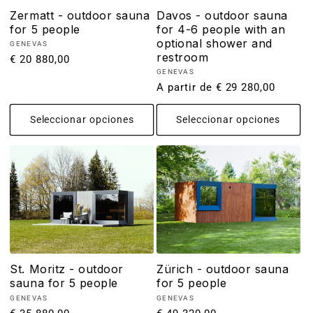
Zermatt - outdoor sauna
Davos - outdoor sauna
for 5 people
for 4-6 people with an
optional shower and
Proveedor:
GENEVAS
restroom
Precio
€ 20 880,00
Proveedor:
GENEVAS
habitual
Precio
A partir de € 29 280,00
habitual
Seleccionar opciones
Seleccionar opciones
St. Moritz - outdoor
Zürich - outdoor sauna
sauna for 5 people
for 5 people
Proveedor:
Proveedor:
GENEVAS
GENEVAS