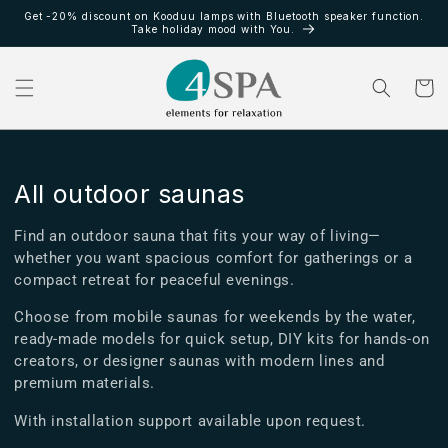
Ir
Get -20% discount on Kooduu lamps with Bluetooth speaker function.
directamente
Take holiday mood with You.
al contenido
Carrito
C
All outdoor saunas
o
Find an outdoor sauna that fits your way of living—
l
whether you want spacious comfort for gatherings or a
compact retreat for peaceful evenings.
e
c
Choose from mobile saunas for weekends by the water,
ready-made models for quick setup, DIY kits for hands-on
c
creators, or designer saunas with modern lines and
i
premium materials.
ó
With installation support available upon request.