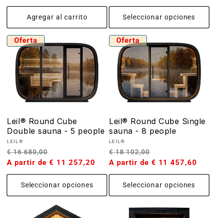
habitual
habitual
Agregar al carrito
Seleccionar opciones
Oferta
Oferta
Leil® Round Cube
Leil® Round Cube Single
Double sauna - 5 people
sauna - 8 people
Proveedor:
Proveedor:
LEIL®
LEIL®
Precio
Precio
Precio
Precio
€ 16 680,00
€ 18 102,00
habitual
A partir de € 11 257,20
de
habitual
A partir de € 11 457,60
de
oferta
oferta
Seleccionar opciones
Seleccionar opciones