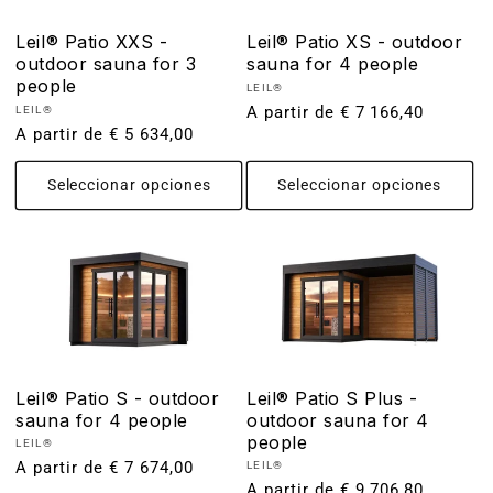
Leil® Patio XXS -
Leil® Patio XS - outdoor
outdoor sauna for 3
sauna for 4 people
people
Proveedor:
LEIL®
Precio
A partir de € 7 166,40
Proveedor:
LEIL®
Precio
A partir de € 5 634,00
habitual
habitual
Seleccionar opciones
Seleccionar opciones
Leil® Patio S - outdoor
Leil® Patio S Plus -
sauna for 4 people
outdoor sauna for 4
people
Proveedor:
LEIL®
Precio
A partir de € 7 674,00
Proveedor:
LEIL®
Precio
A partir de € 9 706,80
habitual