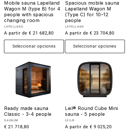
Spacious mobile sauna
Mobile sauna Lapelland
Lapelland Wagon M
Wagon M (type B) for 4
(Type C) for 10–12
people with spacious
people
changing room
Proveedor:
Proveedor:
LAPELLAND
LAPELLAND
Precio
A partir de € 23 704,80
Precio
A partir de € 21 682,80
habitual
habitual
Seleccionar opciones
Seleccionar opciones
Ready made sauna
Leil® Round Cube Mini
Classic - 3-4 people
sauna - 5 people
Proveedor:
Proveedor:
SAUNUM
LEIL®
Precio
€ 21 718,80
Precio
A partir de € 9 025,20