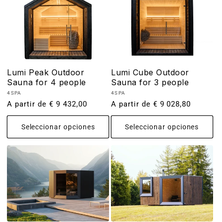
Lumi Peak Outdoor
Lumi Cube Outdoor
Sauna for 4 people
Sauna for 3 people
Proveedor:
Proveedor:
4SPA
4SPA
Precio
A partir de € 9 432,00
Precio
A partir de € 9 028,80
habitual
habitual
Seleccionar opciones
Seleccionar opciones