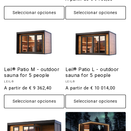
habitual
Seleccionar opciones
Seleccionar opciones
Leil® Patio M - outdoor
Leil® Patio L - outdoor
sauna for 5 people
sauna for 5 people
Proveedor:
Proveedor:
LEIL®
LEIL®
Precio
A partir de € 9 362,40
Precio
A partir de € 10 014,00
habitual
habitual
Seleccionar opciones
Seleccionar opciones