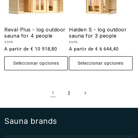
Reval Plus - log outdoor
Halden S - log outdoor
sauna for 4 people
sauna for 3 people
Proveedor:
Proveedor:
4SPA
4SPA
Precio
A partir de € 10 918,80
Precio
A partir de € 6 644,40
habitual
habitual
Seleccionar opciones
Seleccionar opciones
1
2
Sauna brands