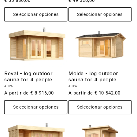
Precio
€ 35 880,00
Precio
€ 49 320,00
habitual
habitual
Seleccionar opciones
Seleccionar opciones
Reval - log outdoor
Molde - log outdoor
sauna for 4 people
sauna for 4 people
Proveedor:
Proveedor:
4SPA
4SPA
Precio
A partir de € 8 916,00
Precio
A partir de € 10 542,00
habitual
habitual
Seleccionar opciones
Seleccionar opciones