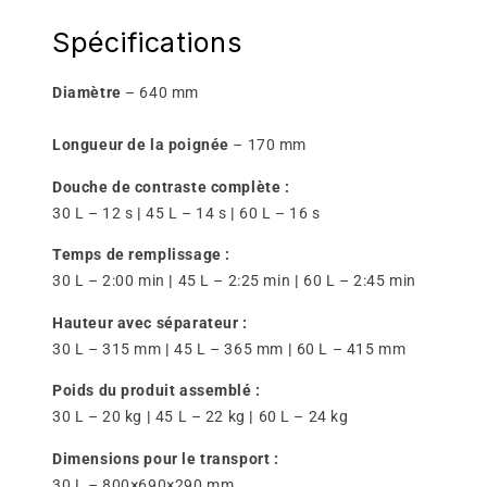
Spécifications
Diamètre
– 640 mm
Longueur de la poignée
– 170 mm
Douche de contraste complète :
30 L – 12 s
|
45 L – 14 s
|
60 L – 16 s
Temps de remplissage :
30 L – 2:00 min
|
45 L – 2:25 min
|
60 L – 2:45 min
Hauteur avec séparateur :
30 L – 315 mm
|
45 L – 365 mm
|
60 L – 415 mm
Poids du produit assemblé :
30 L – 20 kg
|
45 L – 22 kg
|
60 L – 24 kg
Dimensions pour le transport :
30 L – 800×690×290 mm