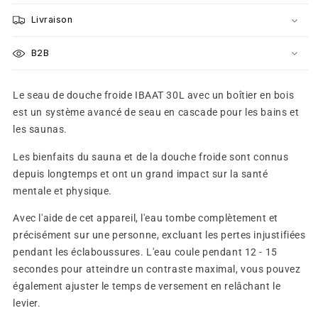
en
en
Livraison
cascade
cascade
IBAAT
IBAAT
B2B
30L
30L
Le seau de douche froide IBAAT 30L avec un boîtier en bois
est un système avancé de seau en cascade pour les bains et
les saunas.
Les bienfaits du sauna et de la douche froide sont connus
depuis longtemps et ont un grand impact sur la santé
mentale et physique.
Avec l'aide de cet appareil, l'eau tombe complètement et
précisément sur une personne, excluant les pertes injustifiées
pendant les éclaboussures. L'eau coule pendant 12 - 15
secondes pour atteindre un contraste maximal, vous pouvez
également ajuster le temps de versement en relâchant le
levier.