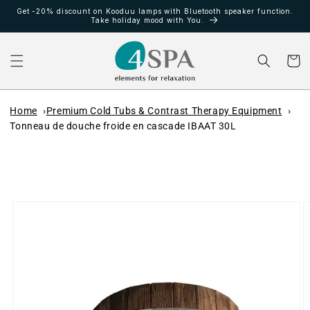
et
Get -20% discount on Kooduu lamps with Bluetooth speaker function.
passer
Take holiday mood with You.
au
contenu
Panier
Home
Premium Cold Tubs & Contrast Therapy Equipment
Tonneau de douche froide en cascade IBAAT 30L
Passer aux
informations
produits