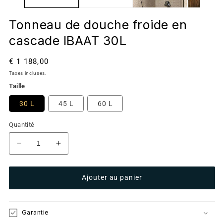
Tonneau de douche froide en
cascade IBAAT 30L
Prix
€ 1 188,00
habituel
Taxes incluses.
Taille
30 L
45 L
60 L
Quantité
Réduire
Augmenter
la
la
quantité
quantité
Ajouter au panier
de
de
Tonneau
Tonneau
de
de
douche
douche
Garantie
froide
froide