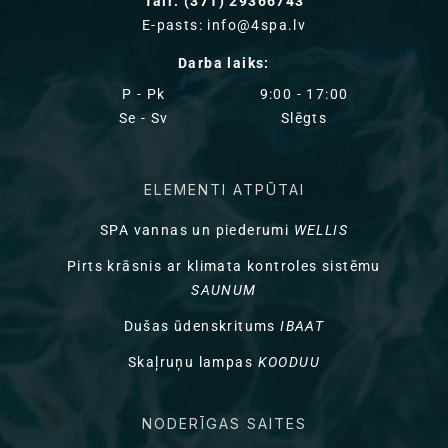
Tālr: (371) 29366743
E-pasts: info@4spa.lv
Darba laiks:
P - Pk
9:00 - 17:00
Se - Sv
Slēgts
ELEMENTI ATPŪTAI
SPA vannas un piederumi
WELLIS
Pirts krāsnis ar klimata kontroles sistēmu
SAUNUM
Dušas ūdenskritums
IBAAT
Skaļruņu lampas
KOODUU
NODERĪGAS SAITES