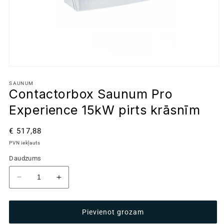
SAUNUM
Contactorbox Saunum Pro
Experience 15kW pirts krāsnīm
Parastā
€ 517,88
cena
PVN iekļauts
Daudzums
Samazināt
Palielināt
daudzumu
daudzumu
produktam
produktam
Pievienot grozam
Contactorbox
Contactorbox
Saunum
Saunum