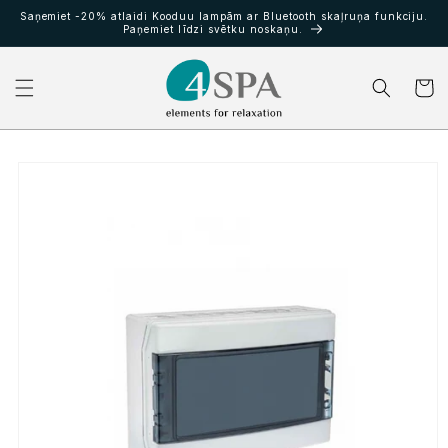
Pāriet
Saņemiet -20% atlaidi Kooduu lampām ar Bluetooth skaļruņa funkciju.
uz
Paņemiet līdzi svētku noskaņu.
saturu
Grozs
Pāriet uz
produkta
informāciju