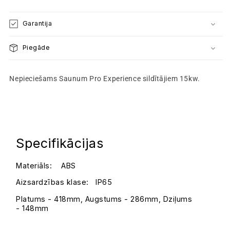
Pro
Pro
Experience
Experience
Garantija
15kW
15kW
pirts
pirts
Piegāde
krāsnīm
krāsnīm
Nepieciešams
Saunum Pro Experience
sildītājiem
15kw
.
Specifikācijas
Materiāls: ABS
Aizsardzības klase: IP65
Platums - 418mm, Augstums - 286mm, Dziļums
- 148mm