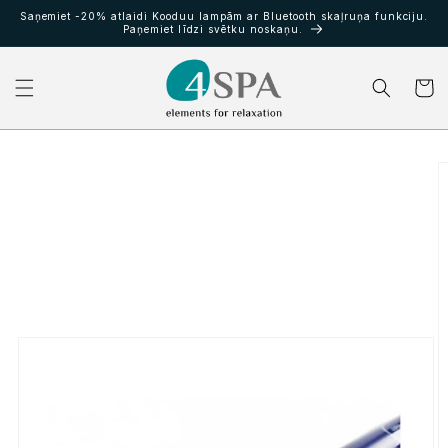
Pāriet
Saņemiet -20% atlaidi Kooduu lampām ar Bluetooth skaļruņa funkciju.
uz
Paņemiet līdzi svētku noskaņu.
saturu
Grozs
Pāriet uz
produkta
informāciju