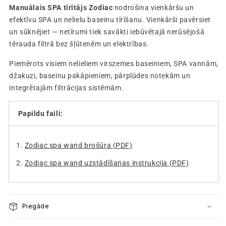
un
un
Manuālais SPA tīrītājs Zodiac
nodrošina vienkāršu un
baseina
baseina
efektīvu SPA un nelielu baseinu tīrīšanu. Vienkārši pavērsiet
tīrītājs
tīrītājs
Zodiac
Zodiac
un sūknējiet — netīrumi tiek savākti iebūvētajā nerūsējošā
tērauda filtrā bez šļūtenēm un elektrības.
Piemērots visiem nelieliem virszemes baseiniem, SPA vannām,
džakuzi, baseinu pakāpieniem, pārplūdes notekām un
integrētajām filtrācijas sistēmām.
Papildu faili:
1.
Zodiac spa wand brošūra (PDF)
2.
Zodiac spa wand uzstādīšanas instrukcija (PDF)
Piegāde