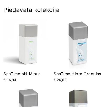
Piedāvātā kolekcija
SpaTime pH-Minus
SpaTime Hlora Granulas
Parastā
€ 16,94
Parastā
€ 26,62
cena
cena