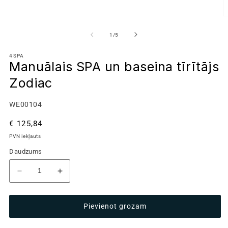
no
1
/
5
4SPA
Manuālais SPA un baseina tīrītājs
Zodiac
Kods:
WE00104
Parastā
€ 125,84
cena
PVN iekļauts
Daudzums
Samazināt
Palielināt
daudzumu
daudzumu
produktam
produktam
Pievienot grozam
Manuālais
Manuālais
SPA
SPA