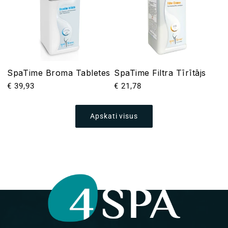
SpaTime Broma Tabletes
SpaTime Filtra Tīrītājs
Parastā
€ 39,93
Parastā
€ 21,78
cena
cena
Apskati visus