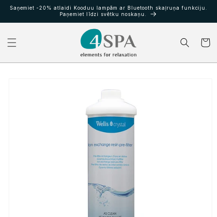
Pāriet
Saņemiet -20% atlaidi Kooduu lampām ar Bluetooth skaļruņa funkciju.
uz
Paņemiet līdzi svētku noskaņu.
saturu
Grozs
Pāriet uz
produkta
informāciju