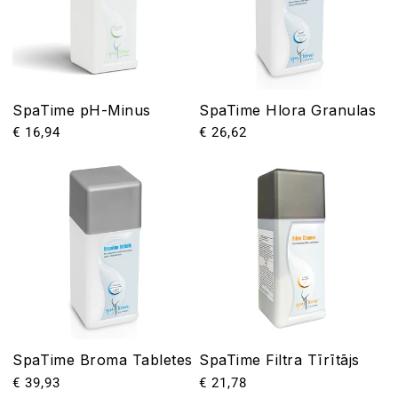
SpaTime pH-Minus
SpaTime Hlora Granulas
Parastā
€ 16,94
Parastā
€ 26,62
cena
cena
SpaTime Broma Tabletes
SpaTime Filtra Tīrītājs
Parastā
€ 39,93
Parastā
€ 21,78