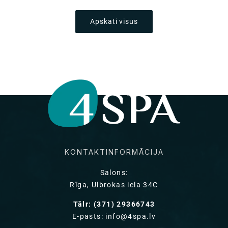
cena
cena
Apskati visus
KONTAKTINFORMĀCIJA
Salons:
Rīga, Ulbrokas iela 34C
Tālr: (371) 29366743
E-pasts: info@4spa.lv