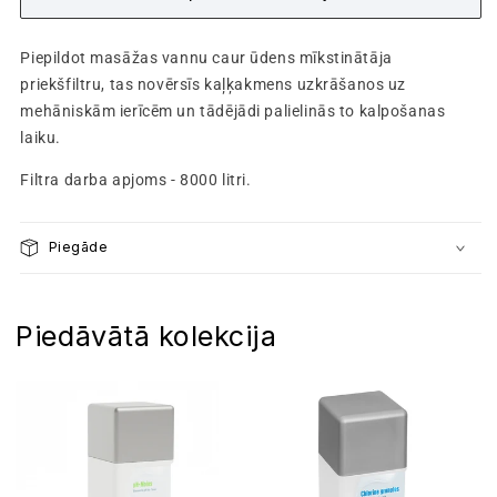
mīkstinātāja
mīkstinātāja
priekšfiltrs
priekšfiltrs
Piepildot masāžas vannu caur ūdens mīkstinātāja
priekšfiltru, tas novērsīs kaļķakmens uzkrāšanos uz
mehāniskām ierīcēm un tādējādi palielinās to kalpošanas
laiku.
Filtra darba apjoms - 8000 litri.
Piegāde
Piedāvātā kolekcija