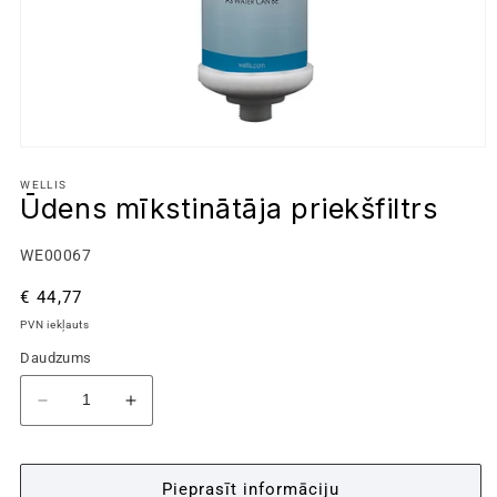
WELLIS
Ūdens mīkstinātāja priekšfiltrs
Kods:
WE00067
Parastā
€ 44,77
cena
PVN iekļauts
Daudzums
Samazināt
Palielināt
daudzumu
daudzumu
produktam
produktam
Ūdens
Ūdens
Pieprasīt informāciju