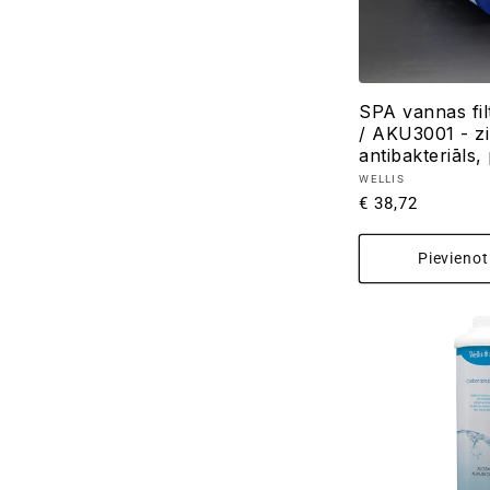
SPA vannas fi
/ AKU3001 - zi
antibakteriāls,
Pārdevējs:
WELLIS
Parastā
€ 38,72
cena
Pievieno