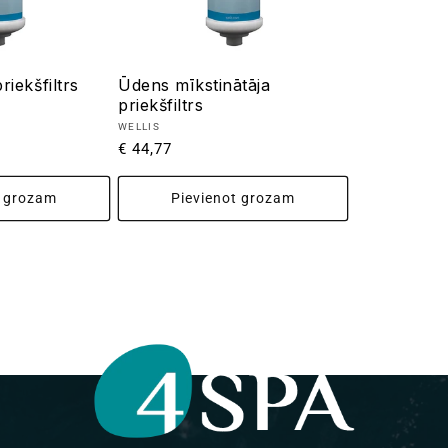
riekšfiltrs
Ūdens mīkstinātāja
priekšfiltrs
Pārdevējs:
WELLIS
Parastā
€ 44,77
cena
t grozam
Pievienot grozam