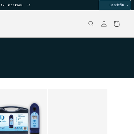
ētku noskaņu.
Latviešu
Pieslēgties
Grozs