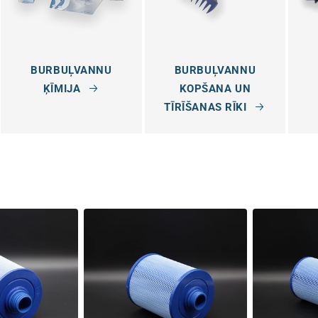
BURBUĻVANNU
BURBUĻVANNU
ĶĪMIJA
KOPŠANA UN
TĪRĪŠANAS RĪKI