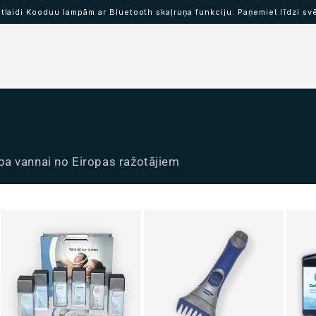
laidi Kooduu lampām ar Bluetooth skaļruņa funkciju. Paņemiet līdzi sv
nskritums IBAAT
Skaļruņu lampas KOODUU
u spa vannai no Eiropas ražotājiem