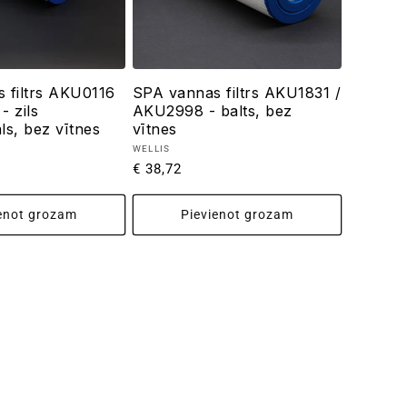
 filtrs AKU0116
SPA vannas filtrs AKU1831 /
- zils
AKU2998 - balts, bez
āls, bez vītnes
vītnes
Pārdevējs:
WELLIS
Parastā
€ 38,72
cena
enot grozam
Pievienot grozam