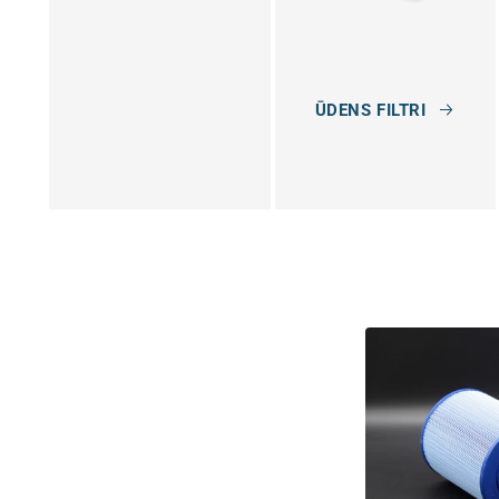
j
a
:
ŪDENS FILTRI