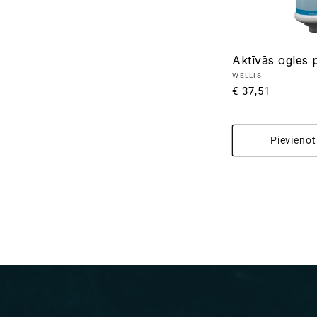
Aktīvās ogles p
Pārdevējs:
WELLIS
Parastā
€ 37,51
cena
Pievieno