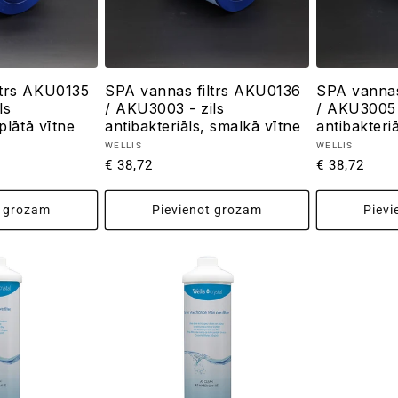
ltrs AKU0135
SPA vannas filtrs AKU0136
SPA vannas
ls
/ AKU3003 - zils
/ AKU3005 
 plātā vītne
antibakteriāls, smalkā vītne
antibakteri
Pārdevējs:
Pārdevējs:
WELLIS
WELLIS
Parastā
€ 38,72
Parastā
€ 38,72
cena
cena
t grozam
Pievienot grozam
Pievi