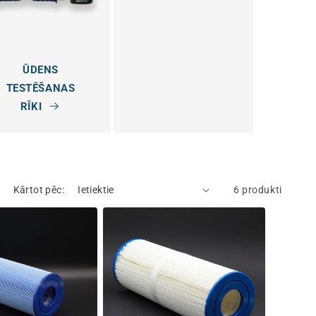
ŪDENS
TESTĒŠANAS
RĪKI
Kārtot pēc:
6 produkti