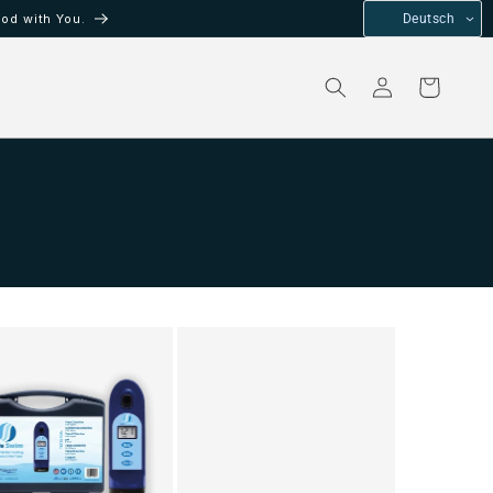
od with You.
Deutsch
Einloggen
Warenkorb