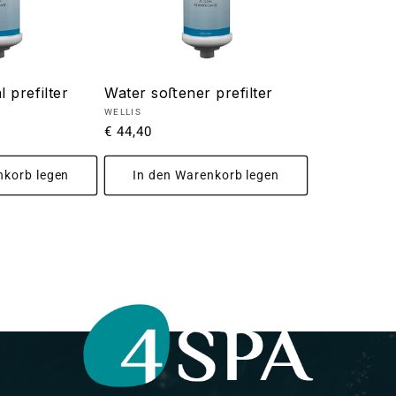
 prefilter
Water soﬅener prefilter
Anbieter:
WELLIS
Normaler
€ 44,40
Preis
nkorb legen
In den Warenkorb legen