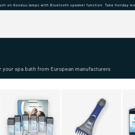
nt on Kooduu lamps with Bluetooth speaker function. Take holiday mo
 IBAAT
Mood lamps KOODUU
 for your spa bath from European manufacturers