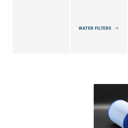
i
e
:
WATER FILTERS