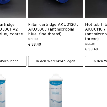
cartridge
Filter cartridge AKU0136 /
Hot tub filt
U3001 V2
AKU3003 (antimicrobial
AKU0116 /
 blue, coarse
blue, fine thread)
(antimicrob
thread)
Anbieter:
WELLIS
Normaler
€ 38,40
Anbieter:
WELLIS
Normaler
€ 38,40
Preis
Preis
nkorb legen
In den Warenkorb legen
In den 