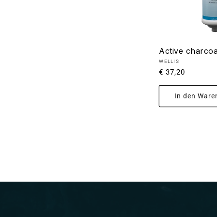
Active charcoal
Anbieter:
WELLIS
Normaler
€ 37,20
Preis
In den Ware