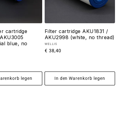
er cartridge
Filter cartridge AKU1831 /
 AKU3005
AKU2998 (white, no thread)
ial blue, no
Anbieter:
WELLIS
Normaler
€ 38,40
Preis
Warenkorb legen
In den Warenkorb legen