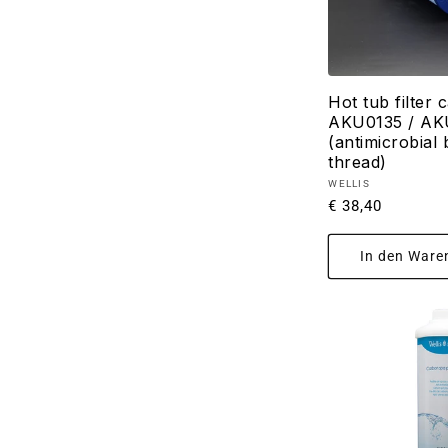
Hot tub filter 
AKU0135 / AK
(antimicrobial
thread)
Anbieter:
WELLIS
Normaler
€ 38,40
Preis
In den Ware