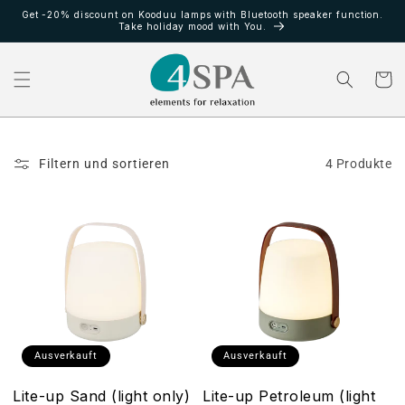
Direkt
Get -20% discount on Kooduu lamps with Bluetooth speaker function.
zum
Take holiday mood with You.
Inhalt
Warenko
Filtern und sortieren
4 Produkte
Ausverkauft
Ausverkauft
Lite-up Sand (light only)
Lite-up Petroleum (light