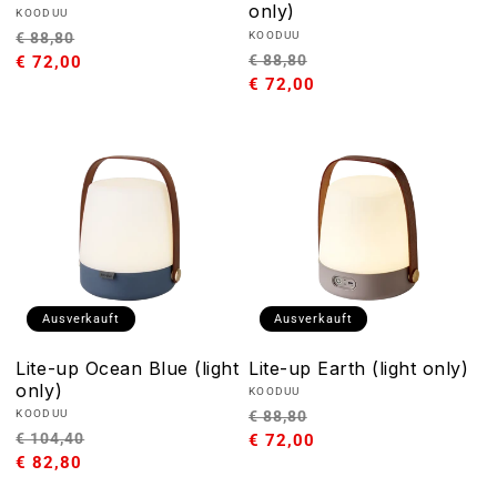
only)
Anbieter:
KOODUU
Normaler
Verkaufspreis
Anbieter:
€ 88,80
KOODUU
Normaler
Verkaufspreis
€ 88,80
Preis
€ 72,00
Preis
€ 72,00
Ausverkauft
Ausverkauft
Lite-up Ocean Blue (light
Lite-up Earth (light only)
only)
Anbieter:
KOODUU
Normaler
Verkaufspreis
Anbieter:
€ 88,80
KOODUU
Normaler
Verkaufspreis
€ 104,40
Preis
€ 72,00
Preis
€ 82,80